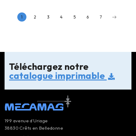
1
2
3
4
5
6
7
Téléchargez notre
catalogue imprimable
199 avenue d’Uriage
38830 Crêts en Belledonne