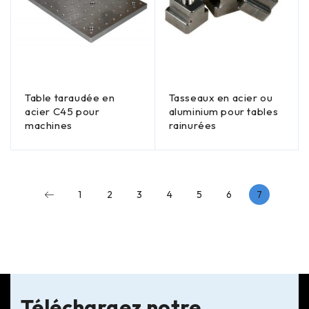
Table taraudée en
Tasseaux en acier ou
acier C45 pour
aluminium pour tables
machines
rainurées
1
2
3
4
5
6
7
Téléchargez notre