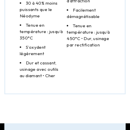
d’attraction
30 à 40% moins
puissants que le
Facilement
Néodyme
démagnétisable
Tenue en
Tenue en
température : jusqu’à
température : jusqu’à
350°C
450°C • Dur, usinage
par rectification
S’oxydent
légèrement
Dur et cassant,
usinage avec outils
au diamant • Cher