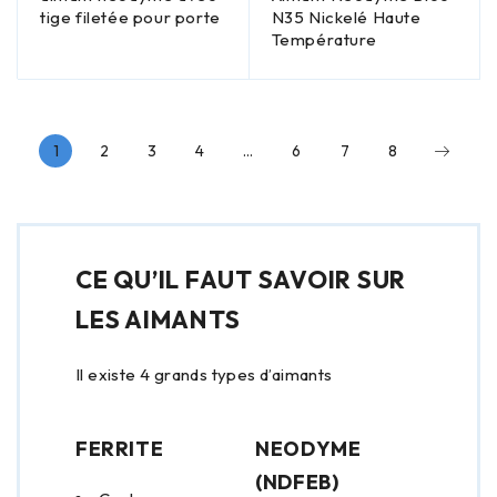
tige filetée pour porte
N35 Nickelé Haute
Température
1
2
3
4
…
6
7
8
CE QU’IL FAUT SAVOIR SUR
LES AIMANTS
Il existe 4 grands types d’aimants
FERRITE
NEODYME
(NDFEB)