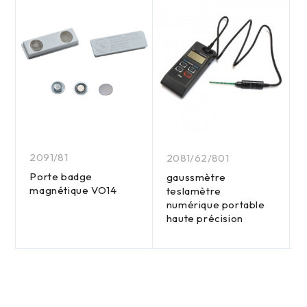
2091/81
2081/62/801
Porte badge
gaussmètre
magnétique VO14
teslamètre
numérique portable
haute précision