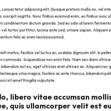
 suscipit sagittis. Nunc finibus euismod enim, eu finibus nunc u
uam condimentum dictum gravida. Sed eu odio id lorem ferment
 vel tortor porttitor, lacinia ante sed, ornare sapien. Aliquam 
mentum felis ac enim lacinia euismod.
din commodo. Suspendisse non enim felis. Nam nec diam ultricie
 bibendum est ex, eget ultricies erat ultrices ac. Aliquam nec g
ellentesque urna magna, facilisis ac ante rhoncus, bibendum pe
ci sit amet fringilla vulputate.
 libero vitae accumsan mollis
e, quis ullamcorper velit est e