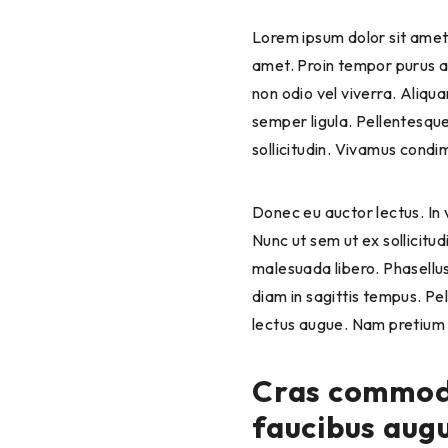
Lorem ipsum dolor sit amet, consectetur adipiscing elit. Quisque pretium mollis ex, vel interdum augue faucibus sit
amet. Proin tempor purus ac
non odio vel viverra. Aliq
semper ligula. Pellentesque
sollicitudin. Vivamus condi
Donec eu auctor lectus. In velit metus, facilisis vel luctus ac, sodales dignissim elit. In pellentesque blandit dapibus.
Nunc ut sem ut ex sollicitu
malesuada libero. Phasellus
diam in sagittis tempus. P
lectus augue. Nam pretium or
Cras commodo,
faucibus augu