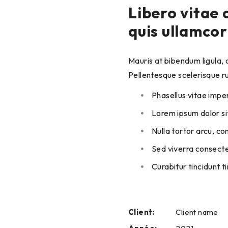
Libero vitae 
quis ullamcor
Mauris at bibendum ligula, at bibendum nibh. Curabitur id risus dapibus, iaculis nunc sit amet, facilisis purus.
Pellentesque scelerisque r
Phasellus vitae impe
Lorem ipsum dolor sit
Nulla tortor arcu, c
Sed viverra consectet
Curabitur tincidunt t
Client:
Client name