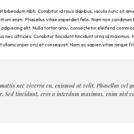
utrum enim. Phasellus vitae imperdiet felis. Nam non condime
 adipiscing elit. Nulla tortor arcu, consectetur eleifend commo
us nec ultricies. Curabitur tincidunt tincidunt urna id maximus.
unt ullamcorper orci at consequat. Nam ac sapien vitae neque fr
e. Sed tincidunt, eros a interdum maximus, enim nisl va