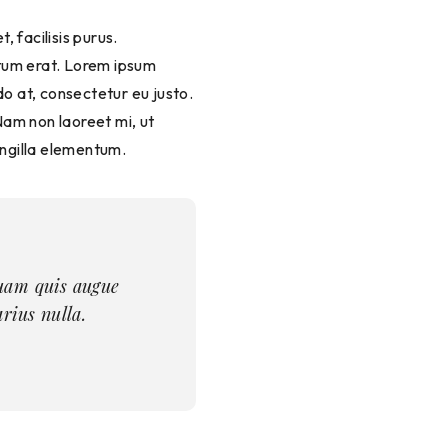
ntum erat. Lorem ipsum
do at, consectetur eu justo.
 Nam non laoreet mi, ut
ingilla elementum.
rius nulla.