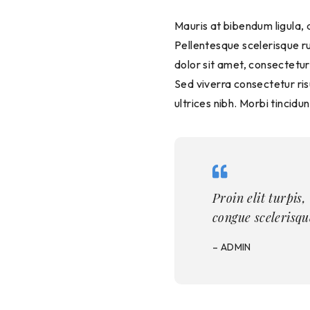
Mauris at bibendum ligula, at bibendum nibh. Curabitur id risus dapibus, iaculis nunc sit amet, facilisis purus.
Pellentesque scelerisque r
dolor sit amet, consectetur
Sed viverra consectetur ris
ultrices nibh. Morbi tincid
Proin elit turpis, mattis nec viverra eu, euismod at velit. Phasellus vel quam quis augue
congue scelerisqu
– ADMIN