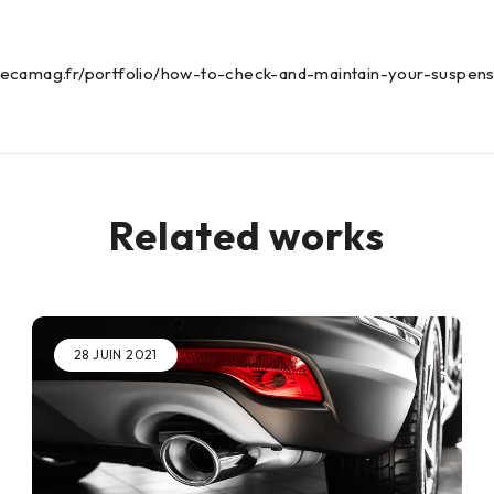
ecamag.fr/portfolio/how-to-check-and-maintain-your-suspens
Related works
28 JUIN 2021