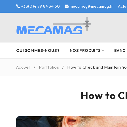
+33(0)4 79 84 34 50
mecamag@mecamag.fr
Actu
QUI SOMMES-NOUS ?
NOS PRODUITS
BANC 
Accueil
/
Portfolios
/
How to Check and Maintain Yo
How to C