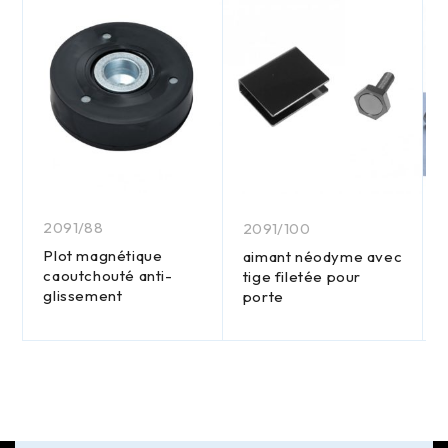
2091/88
2091/100
Plot magnétique
aimant néodyme avec
caoutchouté anti-
tige filetée pour
glissement
porte