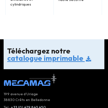
cylindriques
Téléchargez notre
catalogue imprimable
199 avenue d’Uriage
38830 Crêts en Belledonne
Tel :
+33 (0) 479 843 450