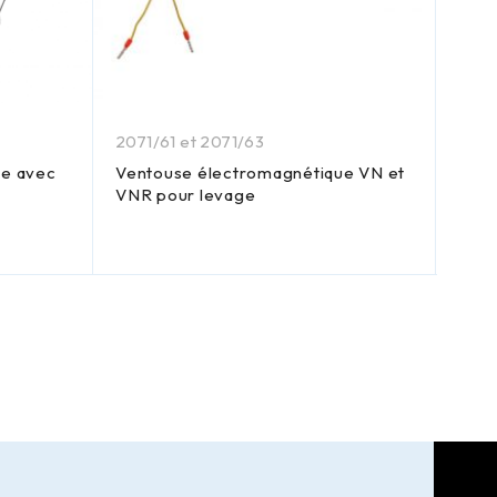
2071/61 et 2071/63
Mags
le avec
Ventouse électromagnétique VN et
2041
VNR pour levage
Poig
98 e