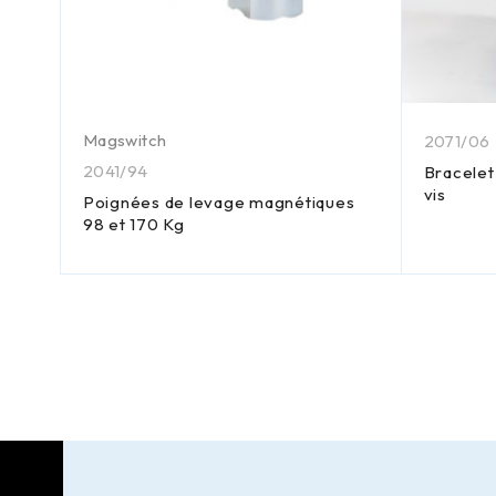
Magswitch
2071/06
2041/94
N et
Bracelet
vis
Poignées de levage magnétiques
98 et 170 Kg