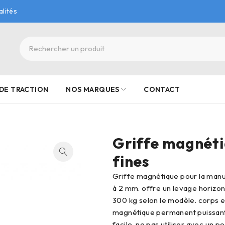
alités
DE TRACTION
NOS MARQUES
CONTACT
Griffe magnéti
fines
griffe magnétique pour la manutention de tôles d’épaisseur minimum 1
à 2 mm. offre un levage horizon
300 kg selon le modèle. corps 
magnétique permanent puissant,
facile. ne pas utiliser avec un po