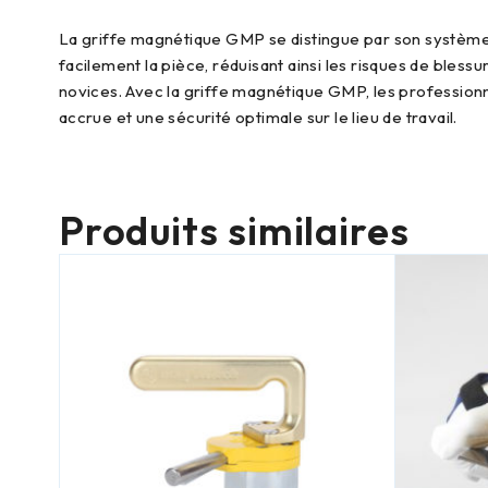
La griffe magnétique GMP se distingue par son système toujours en position Marche, offrant une manipulation sans effort. La poignée avec excentrique permet de libérer
facilement la pièce, réduisant ainsi les risques de bless
novices. Avec la griffe magnétique GMP, les professionne
accrue et une sécurité optimale sur le lieu de travail.
Produits similaires