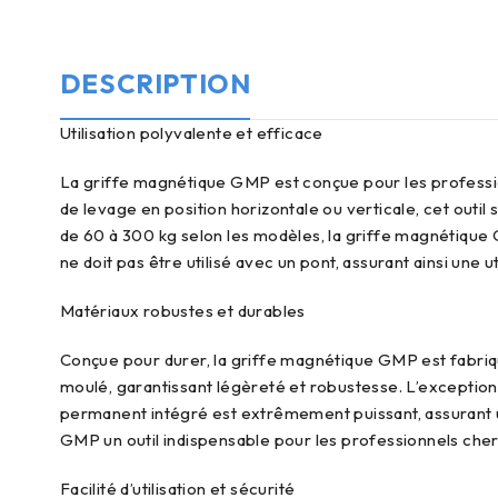
DESCRIPTION
utilisation polyvalente et efficace
La griffe magnétique GMP est conçue pour les professionnels nécessitant une solution fiable pour la manutention de tôles d’épaisseur minimum 1 à 2 mm. Grâce à sa capacité
de levage en position horizontale ou verticale, cet outil 
de 60 à 300 kg selon les modèles, la griffe magnétique 
ne doit pas être utilisé avec un pont, assurant ainsi une ut
matériaux robustes et durables
Conçue pour durer, la griffe magnétique GMP est fabriquée avec des matériaux de haute qualité. La plupart des modèles sont dotés d’un corps et d’une poignée en aluminium
moulé, garantissant légèreté et robustesse. L’exception 
permanent intégré est extrêmement puissant, assurant un
GMP un outil indispensable pour les professionnels cherch
facilité d’utilisation et sécurité