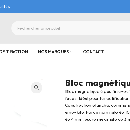
alités
DE TRACTION
NOS MARQUES
CONTACT
Bloc magnétiqu
Bloc magnétique à pas fin avec 1 face active complète et deux demi-
faces. Idéal pour la rectification
Construction étanche, command
amovible. Force nominale de 1
de 4 mm, usure maximale de 3 