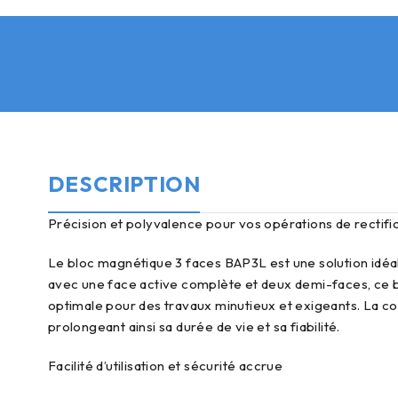
DESCRIPTION
précision et polyvalence pour vos opérations de rectifi
Le bloc magnétique 3 faces BAP3L est une solution idéale pour les professionnels cherchant à optimiser leurs opérations de rectification, contrôle et électro-érosion. Conçu
avec une face active complète et deux demi-faces, ce bl
optimale pour des travaux minutieux et exigeants. La co
prolongeant ainsi sa durée de vie et sa fiabilité.
facilité d’utilisation et sécurité accrue