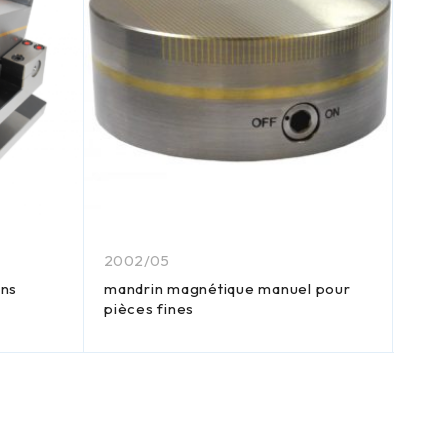
2002/05
2031
ins
mandrin magnétique manuel pour
Plat
pièces fines
simp