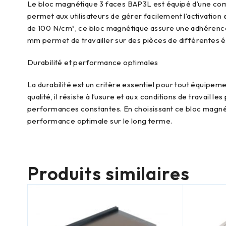
Le bloc magnétique 3 faces BAP3L est équipé d’une commande marche/arrêt par clé 6 pans amovible, offrant une manipulation simple et sécurisée. Cette fonctionnalité
permet aux utilisateurs de gérer facilement l’activation
de 100 N/cm², ce bloc magnétique assure une adhérence p
mm permet de travailler sur des pièces de différentes 
durabilité et performance optimales
La durabilité est un critère essentiel pour tout équipement professionnel, et le bloc magnétique 3 faces BAP3L ne fait pas exception. Fabriqué avec des matériaux de haute
qualité, il résiste à l’usure et aux conditions de travai
performances constantes. En choisissant ce bloc magnétiq
performance optimale sur le long terme.
Produits similaires