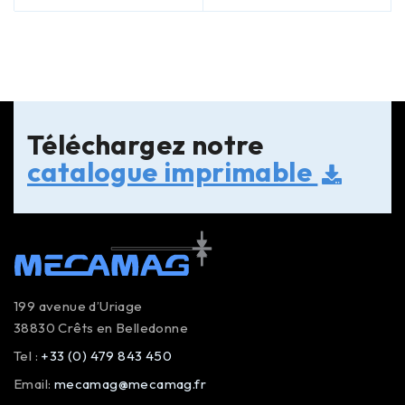
Téléchargez notre
catalogue imprimable
199 avenue d’Uriage
38830 Crêts en Belledonne
Tel :
+33 (0) 479 843 450
Email:
mecamag@mecamag.fr